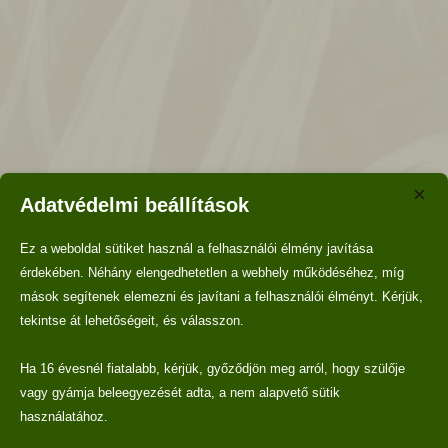
Maradj bejelentkezve
Regisztráció
×
Elfelejtetted a jelszavad?
Adatvédelmi beállítások
Ez a weboldal sütiket használ a felhasználói élmény javítása
Facebook
érdekében. Néhány elengedhetetlen a webhely működéséhez, míg
mások segítenek elemezni és javítani a felhasználói élményt. Kérjük,
tekintse át lehetőségeit, és válasszon.
Ha 16 évesnél fiatalabb, kérjük, győződjön meg arról, hogy szülője
vagy gyámja beleegyezését adta, a nem alapvető sütik
használatához.
Komjádi • Kavics