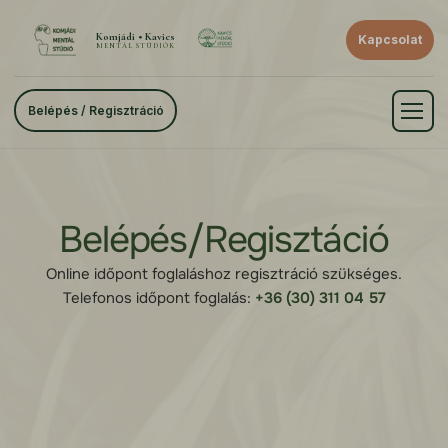
Komjádi • Kavics
Kapcsolat
MENTÁL STÚDIÓK
Belépés / Regisztráció
Belépés/Regisztáció
Online időpont foglaláshoz regisztráció szükséges.
Telefonos időpont foglalás:
+36 (30) 311 04 57
E-mail cím
*
Jelszó
*