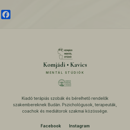
www.google.no
Facebook
www.google.ro
Komjádi • Kavics
MENTÁL STÚDIÓK
Kiadó terápiás szobák és bérelhető rendelők
szakembereknek Budán. Pszichológusok, terapeuták,
coachok és mediátorok szakmai közössége.
Facebook
Instagram