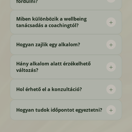
fordulni?
i18next
ph_*_posthog
Miben különbözik a wellbeing
ssm_au_c
tanácsadás a coachingtól?
kms.aeromarketing.hu
Hogyan zajlik egy alkalom?
mentalrendelo.hu
r2cdn.perplexity.ai
Hány alkalom alatt érzékelhető
safeframe.googlesyndication.com
változás?
www.google.at
www.google.de
Hol érhető el a konzultáció?
www.google.es
www.google.hr
Hogyan tudok időpontot egyeztetni?
www.google.hu
www.google.it