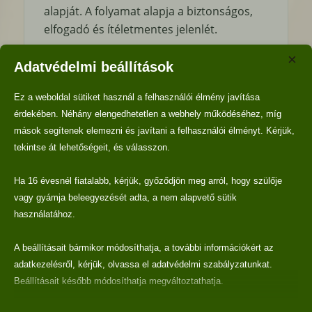
alapját. A folyamat alapja a biztonságos,
elfogadó és ítéletmentes jelenlét.
A közös beszélgetésekben gyakorlati
×
Adatvédelmi beállítások
eszközökkel és tudatos önreflexióval
haladunk, mindig a kliens egyéni
Ez a weboldal sütiket használ a felhasználói élmény javítása
helyzetéhez igazodva.
érdekében. Néhány elengedhetetlen a webhely működéséhez, míg
mások segítenek elemezni és javítani a felhasználói élményt. Kérjük,
tekintse át lehetőségeit, és válasszon.
Ha 16 évesnél fiatalabb, kérjük, győződjön meg arról, hogy szülője
Hogyan dolgozom?
vagy gyámja beleegyezését adta, a nem alapvető sütik
használatához.
A folyamat elején közösen tisztázzuk a
célokat és a kereteket. Az alkalmak során
A beállításait bármikor módosíthatja, a további információkért az
strukturált beszélgetésekkel haladunk, és
adatkezelésről, kérjük, olvassa el adatvédelmi szabályzatunkat.
olyan gyakorlati eszközöket dolgozunk ki,
Beállításait később módosíthatja megváltoztathatja.
amelyek a hétköznapokba is beépíthetők.