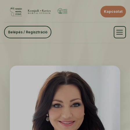
Komjádi • Kavics
Kapcsolat
MENTÁL STÚDIÓK
Belépés / Regisztráció